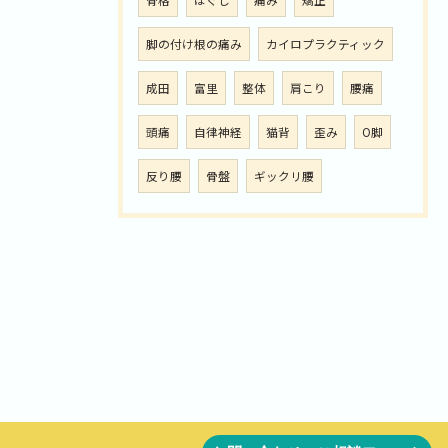
骨格
ほぐし
痛み
矯正
脚の付け根の痛み
カイロプラクティック
成田
富里
整体
肩こり
腰痛
頭痛
自律神経
猫背
歪み
O脚
反り腰
骨盤
ギックリ腰