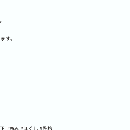
。
います。
正 #痛み #ほぐし #骨格