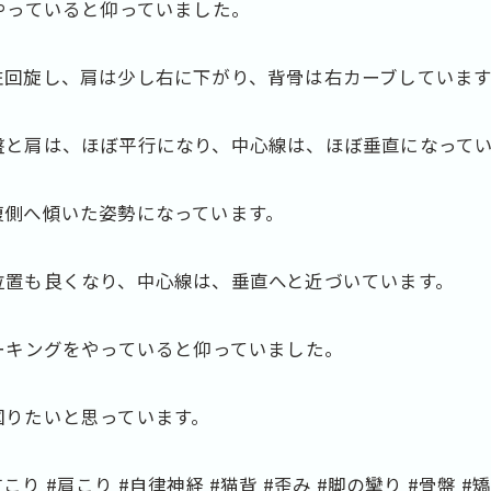
やっていると仰っていました。
左回旋し、肩は少し右に下がり、背骨は右カーブしています
盤と肩は、ほぼ平行になり、中心線は、ほぼ垂直になって
腹側へ傾いた姿勢になっています。
位置も良くなり、中心線は、垂直へと近づいています。
ーキングをやっていると仰っていました。
図りたいと思っています。
こり #肩こり #自律神経 #猫背 #歪み #脚の攣り #骨盤 #矯