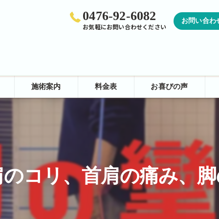
0476-92-6082
お問い合わ
お気軽にお問い合わせください
施術案内
料金表
お喜びの声
カイロプラクティック
矯正
骨格
のコリ、首肩の痛み、脚の攣り
痛み
ほぐし