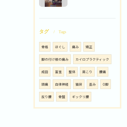
タグ
Tags
骨格
ほぐし
痛み
矯正
脚の付け根の痛み
カイロプラクティック
成田
富里
整体
肩こり
腰痛
頭痛
自律神経
猫背
歪み
O脚
反り腰
骨盤
ギックリ腰