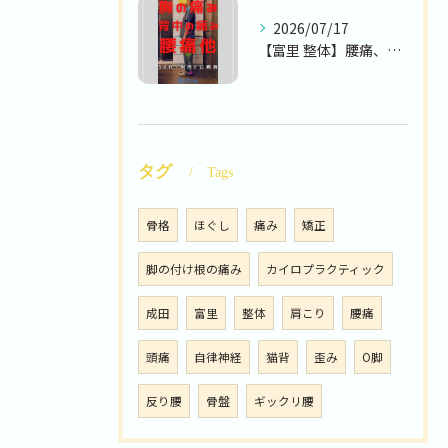
2026/07/17
【富里 整体】腰痛、胸の痛み、背中の痛み 他/50代男性/公...
タグ
Tags
骨格
ほぐし
痛み
矯正
脚の付け根の痛み
カイロプラクティック
成田
富里
整体
肩こり
腰痛
頭痛
自律神経
猫背
歪み
O脚
反り腰
骨盤
ギックリ腰