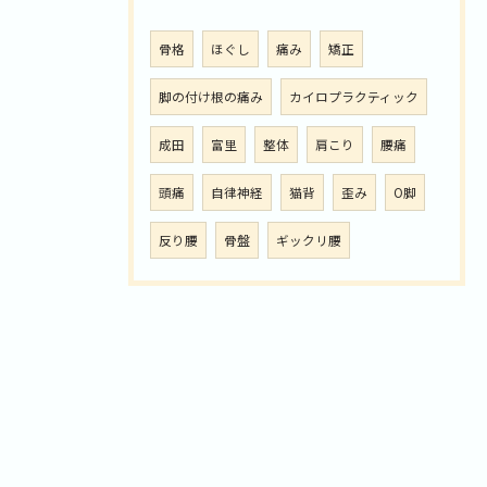
骨格
ほぐし
痛み
矯正
脚の付け根の痛み
カイロプラクティック
成田
富里
整体
肩こり
腰痛
頭痛
自律神経
猫背
歪み
O脚
反り腰
骨盤
ギックリ腰