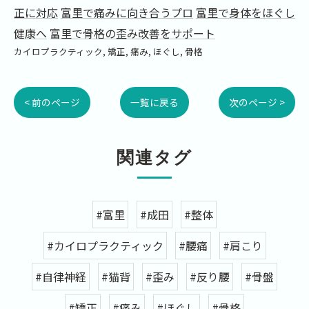
正に対応
富里で痛みに向き合うプロ
富里で身体をほぐし
健康へ
富里で骨格の歪み改善をサポート
カイロプラクティック
矯正
痛み
ほぐし
骨格
< 前のページ
一覧に戻る
次のページ >
関連タグ
#富里
#成田
#整体
#カイロプラクティック
#腰痛
#肩こり
#自律神経
#猫背
#歪み
#反り腰
#骨盤
#矯正
#痛み
#ほぐし
#骨格