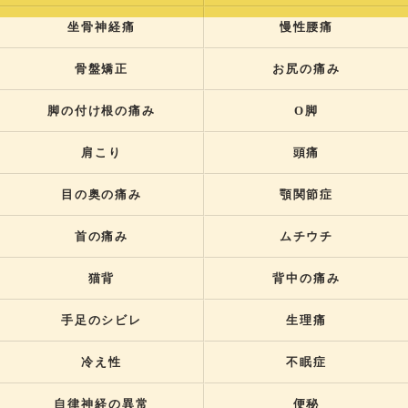
坐骨神経痛
慢性腰痛
骨盤矯正
お尻の痛み
脚の付け根の痛み
O脚
肩こり
頭痛
目の奥の痛み
顎関節症
首の痛み
ムチウチ
猫背
背中の痛み
手足のシビレ
生理痛
冷え性
不眠症
自律神経の異常
便秘