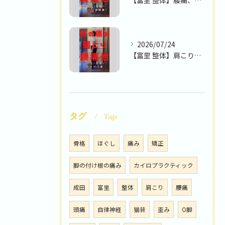
【富里 整体】腰痛、首の痛み、手指の痛み 他/70代男性/パ...
2026/07/24
【富里 整体】肩こり、腰痛、首の痛み 他/30代女性/サービ...
タグ
Tags
骨格
ほぐし
痛み
矯正
脚の付け根の痛み
カイロプラクティック
成田
富里
整体
肩こり
腰痛
頭痛
自律神経
猫背
歪み
O脚