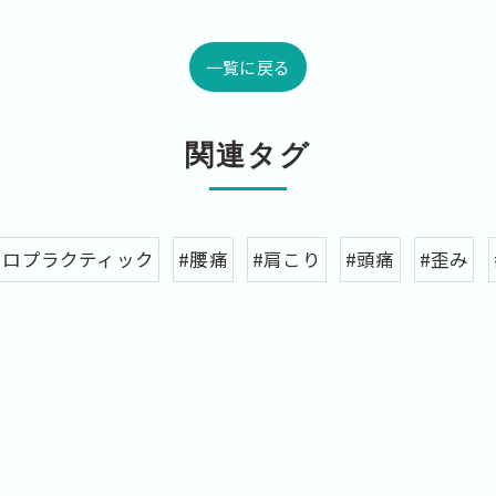
一覧に戻る
関連タグ
イロプラクティック
#腰痛
#肩こり
#頭痛
#歪み