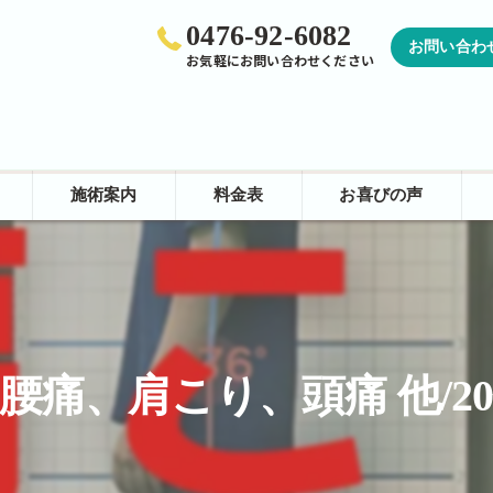
0476-92-6082
お問い合わ
お気軽にお問い合わせください
施術案内
料金表
お喜びの声
カイロプラクティック
矯正
骨格
腰痛、肩こり、頭痛 他/2
痛み
ほぐし