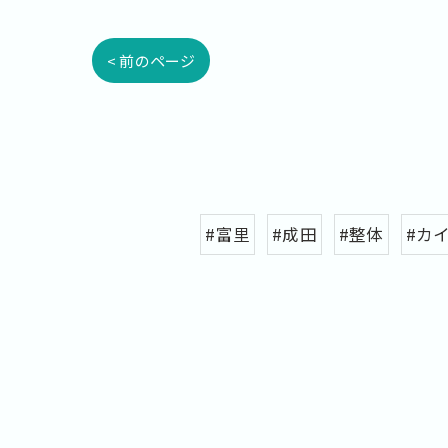
< 前のページ
#富里
#成田
#整体
#カ