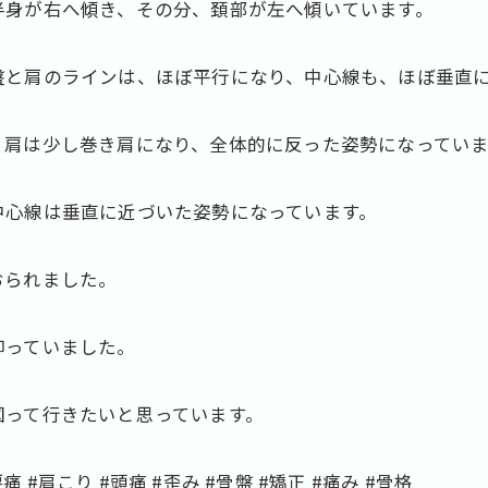
半身が右へ傾き、その分、頚部が左へ傾いています。
盤と肩のラインは、ほぼ平行になり、中心線も、ほぼ垂直
、肩は少し巻き肩になり、全体的に反った姿勢になっていま
中心線は垂直に近づいた姿勢になっています。
おられました。
仰っていました。
図って行きたいと思っています。
 #肩こり #頭痛 #歪み #骨盤 #矯正 #痛み #骨格