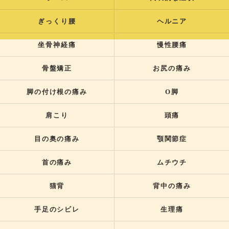
ぎっくり腰
ヘルニア
坐骨神経痛
慢性腰痛
骨盤矯正
お尻の痛み
脚の付け根の痛み
O脚
肩こり
頭痛
目の奥の痛み
顎関節症
首の痛み
ムチウチ
猫背
背中の痛み
手足のシビレ
生理痛