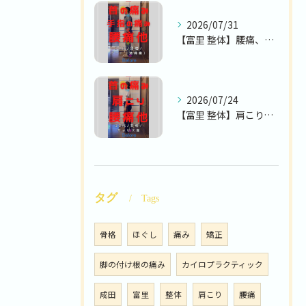
2026/07/31
【富里 整体】腰痛、首の痛み、手指の痛み 他/70代男性/パ...
2026/07/24
【富里 整体】肩こり、腰痛、首の痛み 他/30代女性/サービ...
タグ
Tags
骨格
ほぐし
痛み
矯正
脚の付け根の痛み
カイロプラクティック
成田
富里
整体
肩こり
腰痛